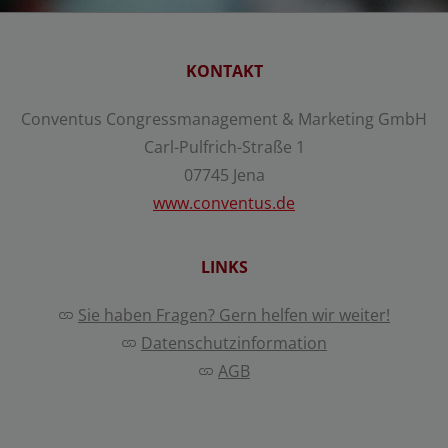
Statistisch
Externer Inhalt
KONTAKT
Conventus Congressmanagement & Marketing GmbH
Alle auswählen
Carl-Pulfrich-Straße 1
07745 Jena
Ablehnen
Speichern
www.conventus.de
LINKS
Details anzeigen
Impressum
|
Datenschutz
Sie haben Fragen? Gern helfen wir weiter!
Datenschutzinformation
AGB