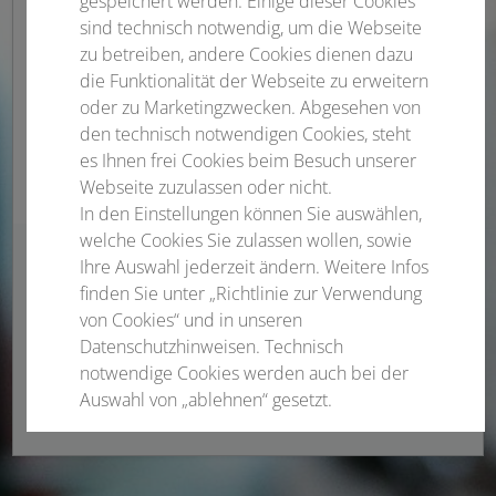
gespeichert werden. Einige dieser Cookies
sind technisch notwendig, um die Webseite
zu betreiben, andere Cookies dienen dazu
die Funktionalität der Webseite zu erweitern
oder zu Marketingzwecken. Abgesehen von
den technisch notwendigen Cookies, steht
es Ihnen frei Cookies beim Besuch unserer
Webseite zuzulassen oder nicht.
In den Einstellungen können Sie auswählen,
welche Cookies Sie zulassen wollen, sowie
Andreas Lelle
Ihre Auswahl jederzeit ändern. Weitere Infos
finden Sie unter „Richtlinie zur Verwendung
Projektleitung
von Cookies“ und in unseren
Datenschutzhinweisen. Technisch
Tel.: +49 3641 3116-397
notwendige Cookies werden auch bei der
kopfschmerzkongress@conventus.de
Auswahl von „ablehnen“ gesetzt.
Notwendige Cookies