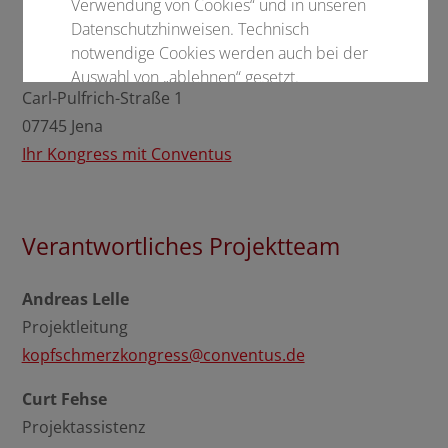
Verwendung von Cookies“ und in unseren
Datenschutzhinweisen. Technisch
Conventus Congressmanagement & Marketing
notwendige Cookies werden auch bei der
GmbH
Auswahl von „ablehnen“ gesetzt.
Carl-Pulfrich-Straße 1
07745 Jena
Notwendige Cookies
Ihr Kongress mit Conventus
Statistisch
Externer Inhalt
Verantwortliches Projektteam
Alle auswählen
Andreas Lelle
Projektleitung
Ablehnen
kopfschmerzkongress@conventus.de
Curt Fehse
Speichern
Projektassistenz