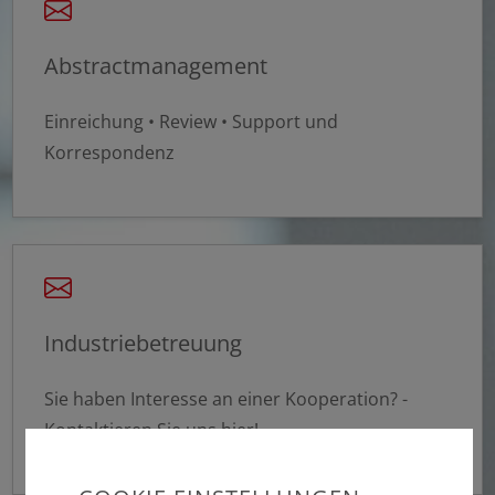
Abstractmanagement
Einreichung • Review • Support und
Korrespondenz
Industriebetreuung
Sie haben Interesse an einer Kooperation? -
Kontaktieren Sie uns hier!