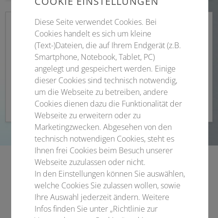
COOKIE EINSTELLUNGEN
Diese Seite verwendet Cookies. Bei
Cookies handelt es sich um kleine
(Text-)Dateien, die auf Ihrem Endgerät (z.B.
Conference Marketing
Smartphone, Notebook, Tablet, PC)
angelegt und gespeichert werden. Einige
Marketinganfragen • Fachmedien •
dieser Cookies sind technisch notwendig,
um die Webseite zu betreiben, andere
Medienkooperationen
Cookies dienen dazu die Funktionalität der
Webseite zu erweitern oder zu
Marketingzwecken. Abgesehen von den
technisch notwendigen Cookies, steht es
Ihnen frei Cookies beim Besuch unserer
Webseite zuzulassen oder nicht.
In den Einstellungen können Sie auswählen,
welche Cookies Sie zulassen wollen, sowie
Sie planen Ihren eigenen Kongress?!
Ihre Auswahl jederzeit ändern. Weitere
Infos finden Sie unter „Richtlinie zur
Lassen Sie uns ins Gespräch kommen!